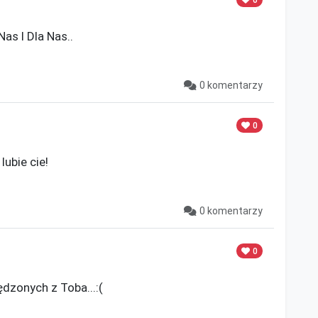
 I Dla Nas..

0 komentarzy
0
ubie cie!

0 komentarzy
0
zonych z Toba...:(
