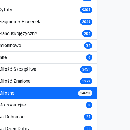
Cytaty
9305
Fragmenty Piosenek
2049
Francuskojęzyczne
204
Imieninowe
34
Inne
0
Miłość Szczęśliwa
3451
Miłość Zraniona
1379
Miłosne
14623
Motywacyjne
0
Na Dobranoc
27
Na Dzień Dobry
11