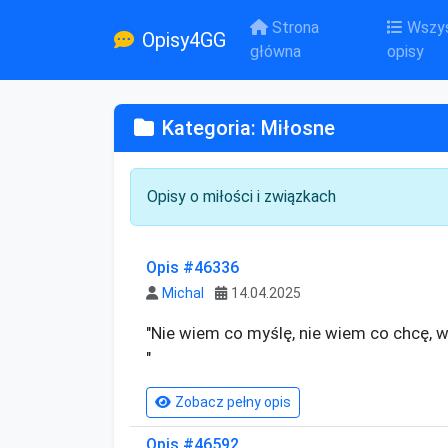
Strona
Wszys
Opisy4GG
główna
opisy
Kategoria: Miłosne
Opisy o miłości i związkach
Opis #46336
Michal
14.04.2025
"Nie wiem co myślę, nie wiem co chcę, wi
"
Zobacz pełny opis
Opis #46592