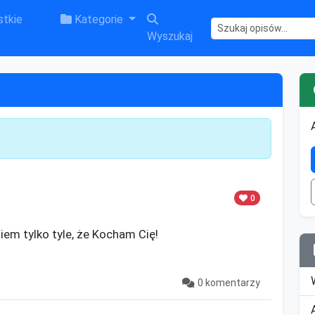
tkie
Kategorie
Wyszukaj
0
em tylko tyle, że Kocham Cię!

0 komentarzy