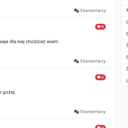
0 komentarzy
0
ieje dla niej chodziaż wiem

0 komentarzy
0
 gożej.

0 komentarzy
0