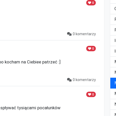
0
0 komentarzy
0
bo kocham na Ciebiee patrzeć :]

0 komentarzy
0
y spływać tysiącami pocałunków
