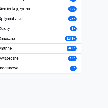
Niemieckojęzyczne
196
Optymistyczne
267
Skróty
89
Śmieszne
22136
Smutne
4987
Świąteczne
182
Urodzinowe
87