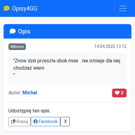
Opisy4GG
Opis
14.04.2025 13:12
Miłosne
"Znów dziś przeszła obok mnie ...nie istnieje dla niej 
chodziaż wiem

"
Autor:
Michal
0
Udostępnij ten opis:
Kopiuj
Facebook
X