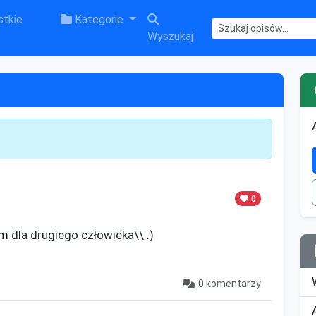
tkie
Kategorie
Wyszukaj
0
 dla drugiego człowieka\\ :)

0 komentarzy