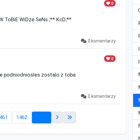
0
 ToBiE WiDze SeNs ;** KcD;**

0 komentarzy
0
je podniodniosles zostalo z toba

0 komentarzy
461
1462
1463