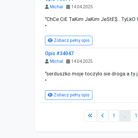
Michal
14.04.2025
"ChCe CiE TaKim JaKim JeStE$...TyLkO W
"
Zobacz pełny opis
Opis #34047
Michal
14.04.2025
"serduszko moje toczylo sie droga a ty 
"
Zobacz pełny opis
1
...
1