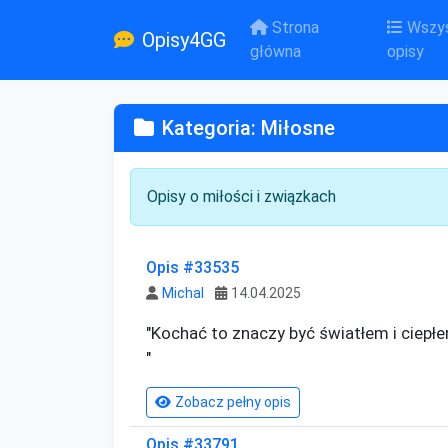
Strona
Wszys
Opisy4GG
główna
opisy
Kategoria: Miłosne
Opisy o miłości i związkach
Opis #33535
Michal
14.04.2025
"Kochać to znaczy być światłem i ciepłem
"
Zobacz pełny opis
Opis #33791