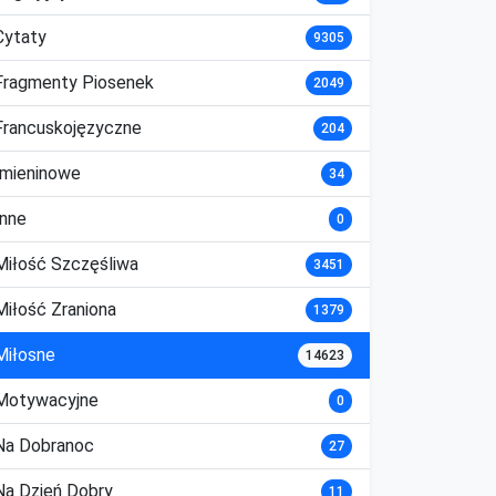
Cytaty
9305
Fragmenty Piosenek
2049
Francuskojęzyczne
204
Imieninowe
34
Inne
0
Miłość Szczęśliwa
3451
Miłość Zraniona
1379
Miłosne
14623
Motywacyjne
0
Na Dobranoc
27
Na Dzień Dobry
11