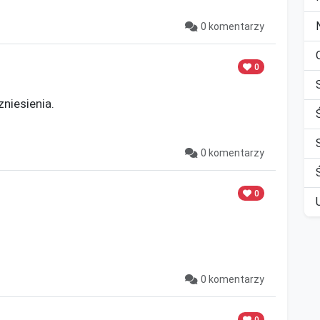
0 komentarzy
0
niesienia.

0 komentarzy
0
0 komentarzy
0