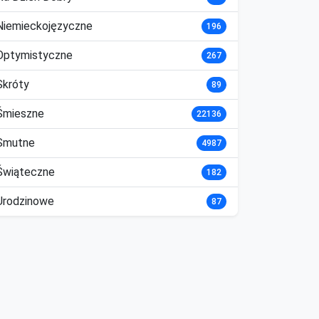
Niemieckojęzyczne
196
Optymistyczne
267
Skróty
89
Śmieszne
22136
Smutne
4987
Świąteczne
182
Urodzinowe
87