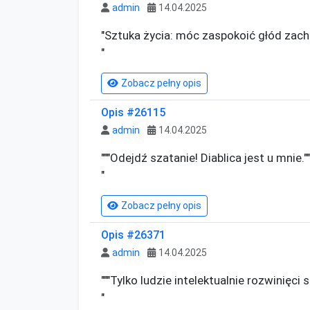
admin
14.04.2025
"Sztuka życia: móc zaspokoić głód zach
"
Zobacz pełny opis
Opis #26115
admin
14.04.2025
"""Odejdź szatanie! Diablica jest u mnie.""

"
Zobacz pełny opis
Opis #26371
admin
14.04.2025
"""Tylko ludzie intelektualnie rozwinięci są
"