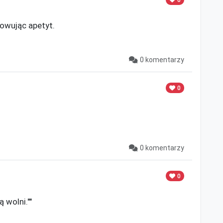
owując apetyt.

0 komentarzy
0
0 komentarzy
0
 wolni.""
