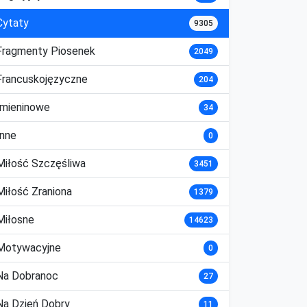
Cytaty
9305
Fragmenty Piosenek
2049
Francuskojęzyczne
204
Imieninowe
34
Inne
0
Miłość Szczęśliwa
3451
Miłość Zraniona
1379
Miłosne
14623
Motywacyjne
0
Na Dobranoc
27
Na Dzień Dobry
11