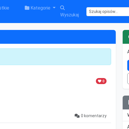
tkie
Kategorie
Wyszukaj
0
0 komentarzy