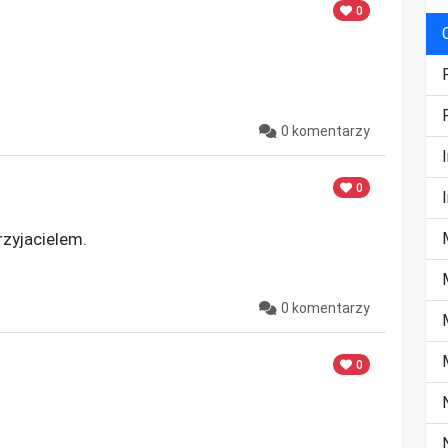
0
0 komentarzy
0
rzyjacielem.

0 komentarzy
0