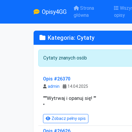
Strona
Wszys
Opisy4GG
główna
opisy
Kategoria: Cytaty
Cytaty znanych osób
Opis #26370
admin
14.04.2025
"""Wytrwaj i opanuj się! ""

"
Zobacz pełny opis
Opis #26626