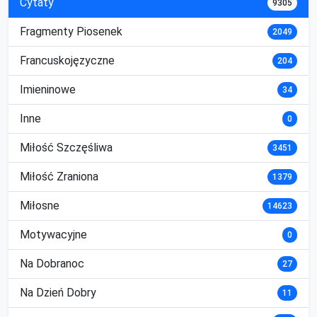
Cytaty
9305
Fragmenty Piosenek
2049
Francuskojęzyczne
204
Imieninowe
34
Inne
0
Miłość Szczęśliwa
3451
Miłość Zraniona
1379
Miłosne
14623
Motywacyjne
0
Na Dobranoc
27
Na Dzień Dobry
11