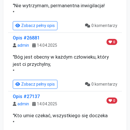
"Nie wytrzymam, permanentna inwigilacja!

"
Zobacz pełny opis
0 komentarzy
Opis #26881
0
admin
14.04.2025
"Bóg jest obecny w każdym człowieku, który 
jest ci przychylny,

"
Zobacz pełny opis
0 komentarzy
Opis #27137
0
admin
14.04.2025
"Kto umie czekać, wszystkiego się doczeka

"