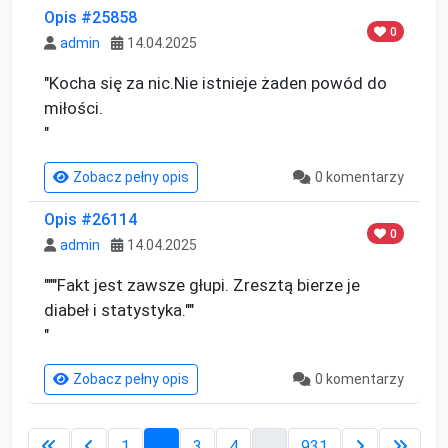
Opis #25858
0
admin
14.04.2025
"Kocha się za nic.Nie istnieje żaden powód do 
miłości.

"
Zobacz pełny opis
0 komentarzy
Opis #26114
0
admin
14.04.2025
"""Fakt jest zawsze głupi. Zresztą bierze je 
diabeł i statystyka.""

"
Zobacz pełny opis
0 komentarzy
1
2
3
4
...
931