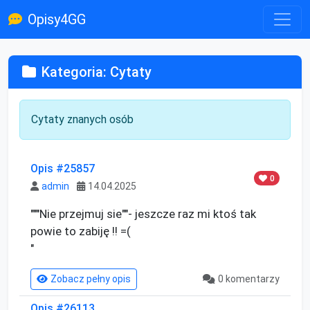
Opisy4GG
Kategoria: Cytaty
Cytaty znanych osób
Opis #25857
0
admin
14.04.2025
"""Nie przejmuj sie""- jeszcze raz mi ktoś tak 
powie to zabiję !! =(

"
Zobacz pełny opis
0 komentarzy
Opis #26113